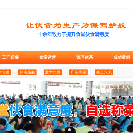
工厂送餐
食堂运营
管理体系
成功案例
本套餐
岭南粉面
北方面食
广东烧腊
西点水吧