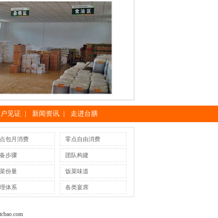
客户见证
|
新闻资讯
|
走进台膳
点包月消费
零点自由消费
备步骤
团队构建
菜份量
饭菜味道
理体系
各类宴席
tcbao.com