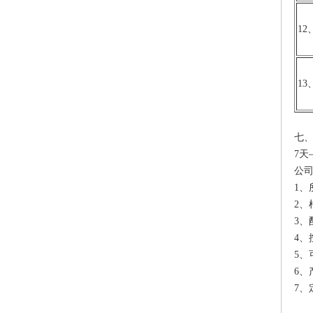
1
1
七
7天
公
1、
2、
3、
4、
5、
6、
7、