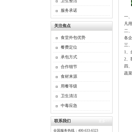
卫生整洁
服务承诺
一
凡用
关注焦点
二
食堂外包优势
各企
三
餐费定位
1、
承包方式
2、
四
合作细节
蔬菜
食材来源
用餐等级
卫生清洁
中毒应急
联系我们
更多>>
全国服务热线：400-633-6323