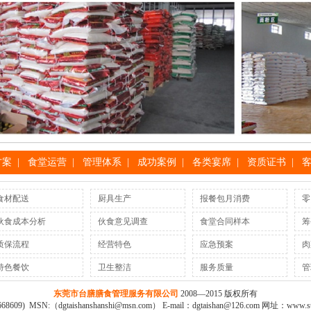
方案
|
食堂运营
|
管理体系
|
成功案例
|
各类宴席
|
资质证书
|
食材配送
厨具生产
报餐包月消费
零
伙食成本分析
伙食意见调查
食堂合同样本
筹
质保流程
经营特色
应急预案
肉
特色餐饮
卫生整洁
服务质量
管
东莞市台膳膳食管理服务有限公司
2008—2015 版权所有
668609) MSN:（dgtaishanshanshi@msn.com） E-mail：dgtaishan@126.com 网址：
www.s