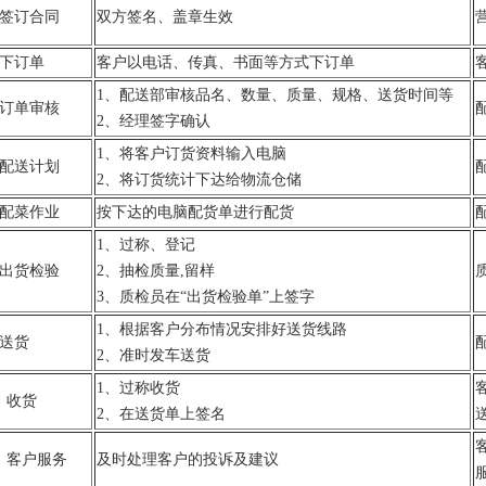
、签订合同
双方签名、盖章生效
、下订单
客户以电话、传真、书面等方式下订单
1、配送部审核品名、数量、质量、规格、送货时间等
、订单审核
2、经理签字确认
1、将客户订货资料输入电脑
、配送计划
2、将订货统计下达给物流仓储
、配菜作业
按下达的电脑配货单进行配货
1、过称、登记
、出货检验
2、抽检质量,留样
3、质检员在“出货检验单”上签字
1、根据客户分布情况安排好送货线路
、送货
2、准时发车送货
1、过称收货
0、收货
2、在送货单上签名
1、客户服务
及时处理客户的投诉及建议