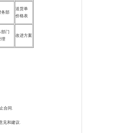
送货单
财务部
价格表
各部门
改进方案
经理
止合同.
意见和建议.