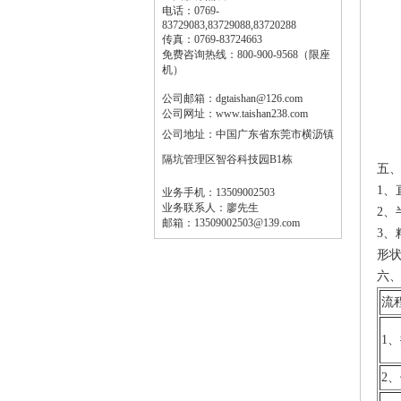
电话：0769-
83729083,83729088,83720288
传真：0769-83724663
免费咨询热线：800-900-9568（限座
机）
公司邮箱：dgtaishan@126.com
公司网址：www.taishan238.com
公司地址：
中国广东省东莞市横沥镇
隔坑管理区智谷科技园B1栋
五
1、
业务手机：13509002503
业务联系人：廖先生
2、
邮箱：13509002503@139.com
3、
形状
六
流
1
2