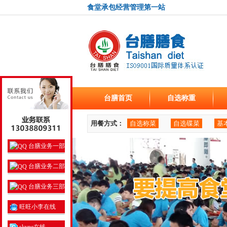
食堂承包经营管理第一站
台膳首页
自选称重
用餐方式：
自选称菜
自选碟菜
基
台膳业务一部
台膳业务二部
台膳业务三部
旺旺小李在线