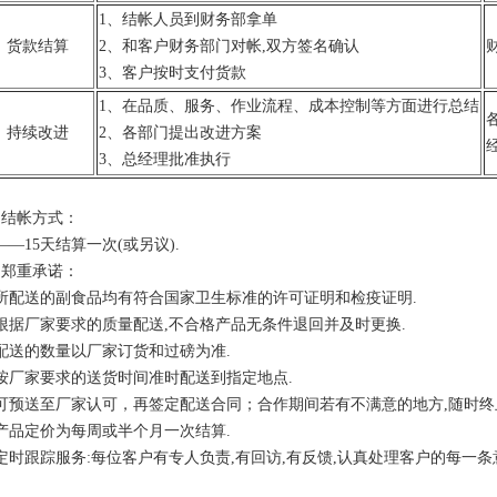
1、结帐人员到财务部拿单
2、货款结算
2、和客户财务部门对帐,双方签名确认
3、客户按时支付货款
1、在品质、服务、作业流程、成本控制等方面进行总结
3、持续改进
2、各部门提出改进方案
3、总经理批准执行
、结帐方式：
——15天结算一次(或另议).
司郑重承诺：
所配送的副食品均有符合国家卫生标准的许可证明和检疫证明.
根据厂家要求的质量配送,不合格产品无条件退回并及时更换.
配送的数量以厂家订货和过磅为准.
按厂家要求的送货时间准时配送到指定地点.
可预送至厂家认可，再签定配送合同；合作期间若有不满意的地方,随时终
产品定价为每周或半个月一次结算.
定时跟踪服务:每位客户有专人负责,有回访,有反馈,认真处理客户的每一条