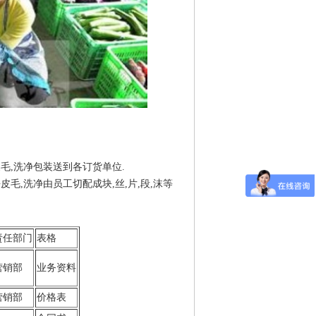
皮毛,洗净包装送到各订货单位.
皮毛,洗净由员工切配成块,丝,片,段,沫等
责任部门
表格
营销部
业务资料
营销部
价格表