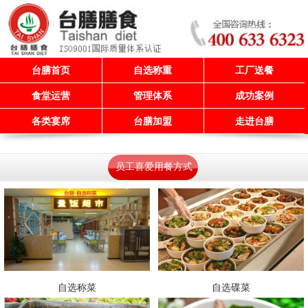
台膳首页
自选称重
工厂送餐
食堂运营
管理体系
成功案例
各类宴席
台膳加盟
走进台膳
员工喜爱用餐方式
自选称菜
自选碟菜