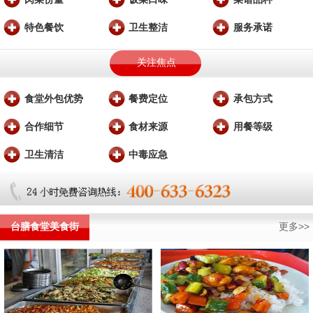
特色餐饮
卫生整洁
服务承诺
关注焦点
食堂外包优势
餐费定位
承包方式
合作细节
食材来源
用餐等级
卫生清洁
中毒应急
台膳食堂美食街
更多>>