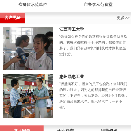
省餐饮示范单位
市餐饮示范食堂
客户见证
更多>>
江西理工大学
“饭菜怎么样？你们饭堂有很多菜都是我喜欢
的。我每次都吃得干干净净的，都被你们养
胖了。我们只有赶时间怕排队时才到其他饭
堂打饭”。
惠州晶惠工业
“饭堂搞不好，招来的员工也会跑；当时我们
的压力好大，因为之前都是我们自己经营饭
堂的，不好弄，关系复杂。经过2个月筛选，
决定由台膳来承包。现已第六年，一直不
错”。
常见问题
企业动态
行业资讯