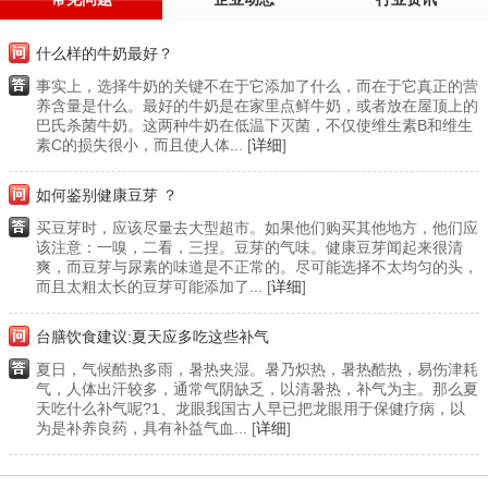
什么样的牛奶最好？
事实上，选择牛奶的关键不在于它添加了什么，而在于它真正的营
养含量是什么。最好的牛奶是在家里点鲜牛奶，或者放在屋顶上的
巴氏杀菌牛奶。这两种牛奶在低温下灭菌，不仅使维生素B和维生
素C的损失很小，而且使人体... [
详细
]
如何鉴别健康豆芽 ？
买豆芽时，应该尽量去大型超市。如果他们购买其他地方，他们应
该注意：一嗅，二看，三捏。豆芽的气味。健康豆芽闻起来很清
爽，而豆芽与尿素的味道是不正常的。尽可能选择不太均匀的头，
而且太粗太长的豆芽可能添加了... [
详细
]
台膳饮食建议:夏天应多吃这些补气
夏日，气候酷热多雨，暑热夹湿。暑乃炽热，暑热酷热，易伤津耗
气，人体出汗较多，通常气阴缺乏，以清暑热，补气为主。那么夏
天吃什么补气呢?1、龙眼我国古人早已把龙眼用于保健疗病，以
为是补养良药，具有补益气血... [
详细
]