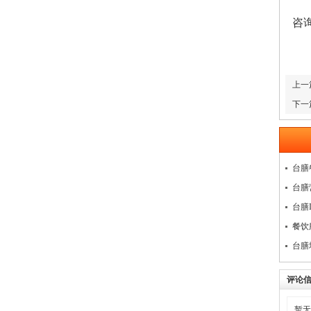
员
咨询
上一
下一
台膳
台膳
台膳
餐饮
台膳
评论
暂无