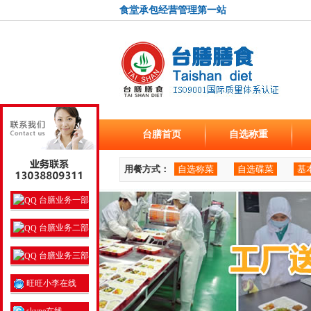
食堂承包经营管理第一站
台膳首页
自选称重
用餐方式：
自选称菜
自选碟菜
基
台膳业务一部
台膳业务二部
台膳业务三部
旺旺小李在线