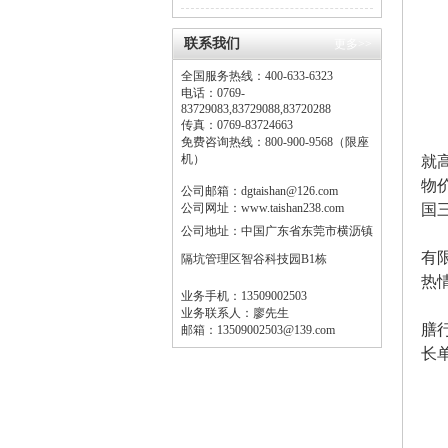
堂？
联系我们
更多>>
全国服务热线：400-633-6323
电话：0769-
83729083,83729088,83720288
传真：0769-83724663
东
免费咨询热线：800-900-9568（限座
机）
就
物
公司邮箱：dgtaishan@126.com
公司网址：www.taishan238.com
国
公司地址：
中国广东省东莞市横沥镇
有
有
隔坑管理区智谷科技园B1栋
热
业务手机：13509002503
2
业务联系人：廖先生
膳
邮箱：13509002503@139.com
长