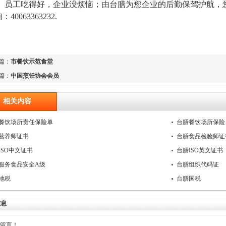
工吃得好，企业没烦恼；由台膳为您企业的后勤保驾护航，您
：40063363232.
篇：
市餐饮示范食堂
篇：
中国烹饪协会会员
相关内容
餐饮场所责任保险单
台膳餐饮场所保险
营养师证书
台膳食品检验师证
ISO中文证书
台膳ISO英文证书
服务食品安全A级
台膳组织代码证
地税
台膳国税
信息
留言！