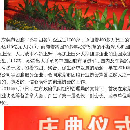
莞市团膳（亦称团餐）企业近1000家，承担着400多万员工
高达110亿元人民币。而随着我国30多年经济改革的不断深入和
价上涨、人力成本不断上升，再加上国外大型团膳企业如法国索
三星、LG等，纷纷出大手笔向中国团膳市场进军，国内及东莞的
鉴于此，抱着抱团、聚合、保生存求发展的动念，早在2010年
限公司等团膳服务企业，会同东莞市团膳行业协会筹备发起人之
情的、执著的、信心满怀的创建协会的工作。
011年5月5日，在市政府民间组织管理局的支持下，首次在东
行业协会筹备选举大会，产生了第一届会长、副会长、监事单位
单位。