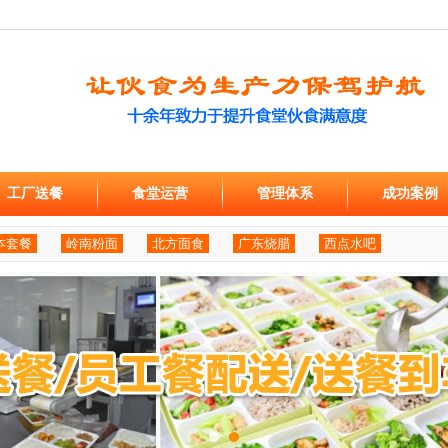
工厂送餐
食堂运营
管理体系
成功案例
本套餐
岭南粉面
北方面食
广东烧腊
西点水吧