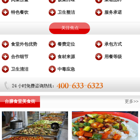
特色餐饮
卫生整洁
服务承诺
关注焦点
食堂外包优势
餐费定位
承包方式
合作细节
食材来源
用餐等级
卫生清洁
中毒应急
台膳食堂美食街
更多>>