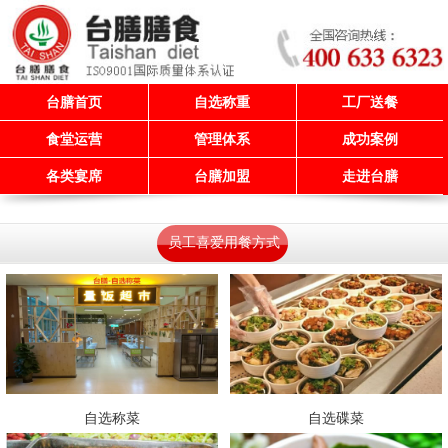
台膳首页
自选称重
工厂送餐
食堂运营
管理体系
成功案例
各类宴席
台膳加盟
走进台膳
员工喜爱用餐方式
自选称菜
自选碟菜