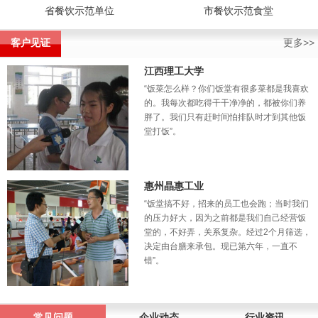
省餐饮示范单位
市餐饮示范食堂
客户见证
更多>>
江西理工大学
“饭菜怎么样？你们饭堂有很多菜都是我喜欢
的。我每次都吃得干干净净的，都被你们养
胖了。我们只有赶时间怕排队时才到其他饭
堂打饭”。
惠州晶惠工业
“饭堂搞不好，招来的员工也会跑；当时我们
的压力好大，因为之前都是我们自己经营饭
堂的，不好弄，关系复杂。经过2个月筛选，
决定由台膳来承包。现已第六年，一直不
错”。
常见问题
企业动态
行业资讯