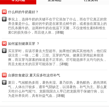
什么样的牛奶最好？
事实上，选择牛奶的关键不在于它添加了什么，而在于它真正的营
养含量是什么。最好的牛奶是在家里点鲜牛奶，或者放在屋顶上的
巴氏杀菌牛奶。这两种牛奶在低温下灭菌，不仅使维生素B和维生
素C的损失很小，而且使人体... [
详细
]
如何鉴别健康豆芽 ？
买豆芽时，应该尽量去大型超市。如果他们购买其他地方，他们应
该注意：一嗅，二看，三捏。豆芽的气味。健康豆芽闻起来很清
爽，而豆芽与尿素的味道是不正常的。尽可能选择不太均匀的头，
而且太粗太长的豆芽可能添加了... [
详细
]
台膳饮食建议:夏天应多吃这些补气
夏日，气候酷热多雨，暑热夹湿。暑乃炽热，暑热酷热，易伤津耗
气，人体出汗较多，通常气阴缺乏，以清暑热，补气为主。那么夏
天吃什么补气呢?1、龙眼我国古人早已把龙眼用于保健疗病，以
为是补养良药，具有补益气血... [
详细
]