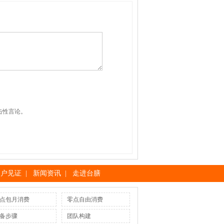
击性言论。
客户见证
|
新闻资讯
|
走进台膳
点包月消费
零点自由消费
备步骤
团队构建