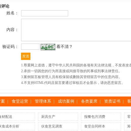
表评论
姓名：
内容：
验证码：
看不清？
1.尊重网上道德，遵守中华人民共和国的各项有关法律法规，不发表攻
2.承担一切因您的行为而直接或间接导致的民事或刑事法律责任。
3.案例留言板管理人员有权保留或删除其管辖留言中的任意内容。
4.不支持HTML代码且留言要通过审核后才会显示，请勿恶意留言。
方案
|
食堂运营
|
管理体系
|
成功案例
|
各类宴席
|
资质证书
|
食材配送
厨具生产
报餐包月消费
零
伙食成本分析
伙食意见调查
食堂合同样本
筹