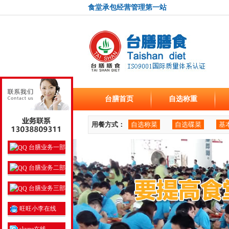
食堂承包经营管理第一站
台膳首页
自选称重
用餐方式：
自选称菜
自选碟菜
基
台膳业务一部
台膳业务二部
台膳业务三部
旺旺小李在线