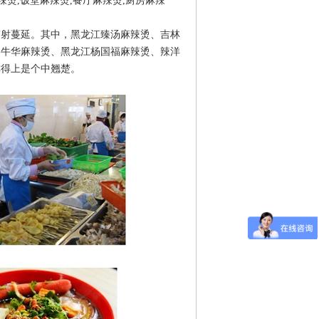
烫,饭堂麻辣烫,餐厅麻辣烫,厨房麻辣
射蔓延。其中，黑龙江臻汤麻辣烫、吉林
山牛华麻辣烫、黑龙江杨国福麻辣烫、辣洋
称得上是个中翘楚。