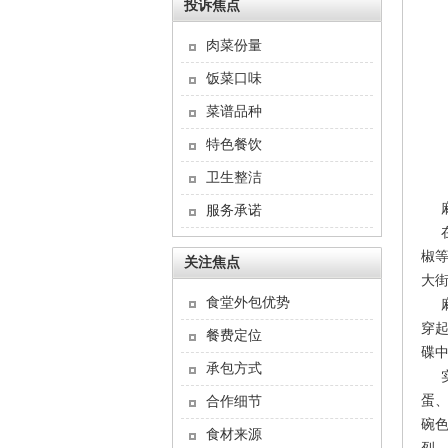
投诉焦点
肉菜份量
饭菜口味
菜谱品种
特色餐饮
卫生整洁
麻
服务承诺
在
椒
关注焦点
大
食堂外包优势
麻
穿
餐费定位
碟
承包方式
实
蛋
合作细节
碗
食材来源