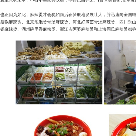
直至意犹未尽，不得不望辣兴叹矣，不得已而弃之。(食堂美食街,食堂麻辣
。
正因为如此，麻辣烫才会犹如雨后春笋般地发展壮大，并迅速向全国辐
边瘦猴麻辣烫、北京泡泡烫骨汤麻辣烫、河北好煮艺骨汤麻辣烫、四川乐
砂锅麻辣烫、湖州碗里香麻辣烫、浙江吉阿婆麻辣烫和上海周氏麻辣烫都