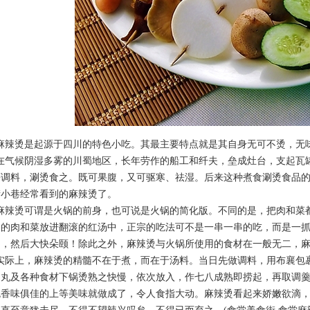
辣烫是起源于四川的特色小吃。其最主要特点就是其自身无可不烫，无
气候阴湿多雾的川蜀地区，长年劳作的船工和纤夫，垒成灶台，支起瓦
等调料，涮烫食之。既可果腹，又可驱寒、祛湿。后来这种煮食涮烫食品
街小巷经常看到的麻辣烫了。
辣烫可谓是火锅的前身，也可说是火锅的简化版。不同的是，把肉和菜
起的肉和菜放进翻滚的红汤中，正宗的吃法可不是一串一串的吃，而是一
中，然后大快朵颐！除此之外，麻辣烫与火锅所使用的食材在一般无二，
际上，麻辣烫的精髓不在于煮，而在于汤料。当日先做调料，用布襄包
、丸及各种食材下锅烫熟之快慢，依次放入，作七八成熟即捞起，再取调
色香味俱佳的上等美味就做成了，令人食指大动。麻辣烫看起来娇嫩欲滴