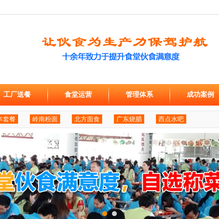
工厂送餐
食堂运营
管理体系
成功案例
本套餐
岭南粉面
北方面食
广东烧腊
西点水吧