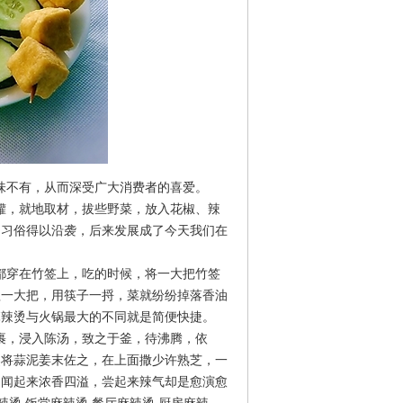
味不有，从而深受广大消费者的喜爱。
罐，就地取材，拔些野菜，放入花椒、辣
的习俗得以沿袭，后来发展成了今天我们在
都穿在竹签上，吃的时候，将一大把竹签
抓一大把，用筷子一捋，菜就纷纷掉落香油
麻辣烫与火锅最大的不同就是简便快捷。
裹，浸入陈汤，致之于釜，待沸腾，依
羹将蒜泥姜末佐之，在上面撒少许熟芝，一
，闻起来浓香四溢，尝起来辣气却是愈演愈