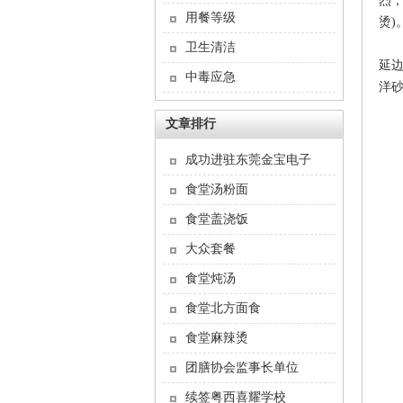
烈，
用餐等级
烫)
也
卫生清洁
延
中毒应急
洋
文章排行
成功进驻东莞金宝电子
食堂汤粉面
食堂盖浇饭
大众套餐
食堂炖汤
食堂北方面食
食堂麻辣烫
团膳协会监事长单位
续签粤西喜耀学校