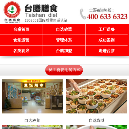
台膳首页
自选称重
工厂送餐
食堂运营
管理体系
成功案例
各类宴席
台膳加盟
走进台膳
员工喜爱用餐方式
自选称菜
自选碟菜