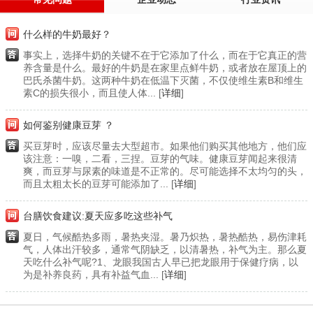
什么样的牛奶最好？
事实上，选择牛奶的关键不在于它添加了什么，而在于它真正的营
养含量是什么。最好的牛奶是在家里点鲜牛奶，或者放在屋顶上的
巴氏杀菌牛奶。这两种牛奶在低温下灭菌，不仅使维生素B和维生
素C的损失很小，而且使人体... [
详细
]
如何鉴别健康豆芽 ？
买豆芽时，应该尽量去大型超市。如果他们购买其他地方，他们应
该注意：一嗅，二看，三捏。豆芽的气味。健康豆芽闻起来很清
爽，而豆芽与尿素的味道是不正常的。尽可能选择不太均匀的头，
而且太粗太长的豆芽可能添加了... [
详细
]
台膳饮食建议:夏天应多吃这些补气
夏日，气候酷热多雨，暑热夹湿。暑乃炽热，暑热酷热，易伤津耗
气，人体出汗较多，通常气阴缺乏，以清暑热，补气为主。那么夏
天吃什么补气呢?1、龙眼我国古人早已把龙眼用于保健疗病，以
为是补养良药，具有补益气血... [
详细
]