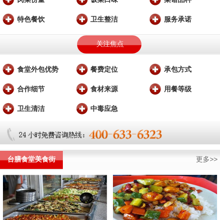
特色餐饮
卫生整洁
服务承诺
关注焦点
食堂外包优势
餐费定位
承包方式
合作细节
食材来源
用餐等级
卫生清洁
中毒应急
台膳食堂美食街
更多>>