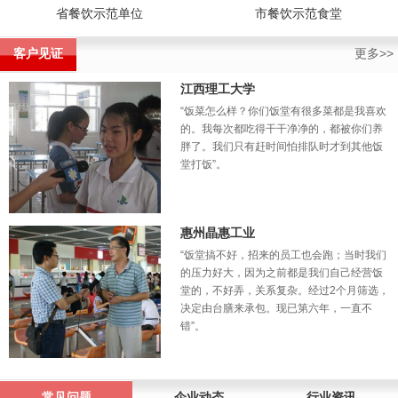
省餐饮示范单位
市餐饮示范食堂
客户见证
更多>>
江西理工大学
“饭菜怎么样？你们饭堂有很多菜都是我喜欢
的。我每次都吃得干干净净的，都被你们养
胖了。我们只有赶时间怕排队时才到其他饭
堂打饭”。
惠州晶惠工业
“饭堂搞不好，招来的员工也会跑；当时我们
的压力好大，因为之前都是我们自己经营饭
堂的，不好弄，关系复杂。经过2个月筛选，
决定由台膳来承包。现已第六年，一直不
错”。
常见问题
企业动态
行业资讯