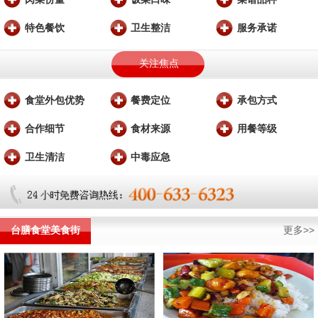
特色餐饮
卫生整洁
服务承诺
关注焦点
食堂外包优势
餐费定位
承包方式
合作细节
食材来源
用餐等级
卫生清洁
中毒应急
台膳食堂美食街
更多>>