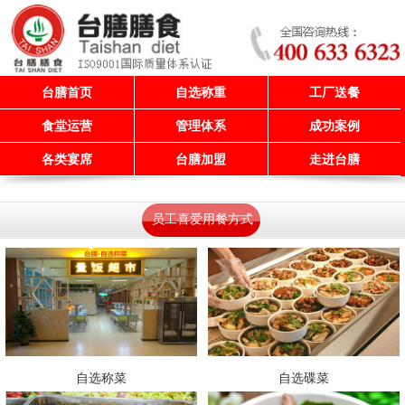
台膳首页
自选称重
工厂送餐
食堂运营
管理体系
成功案例
各类宴席
台膳加盟
走进台膳
员工喜爱用餐方式
自选称菜
自选碟菜