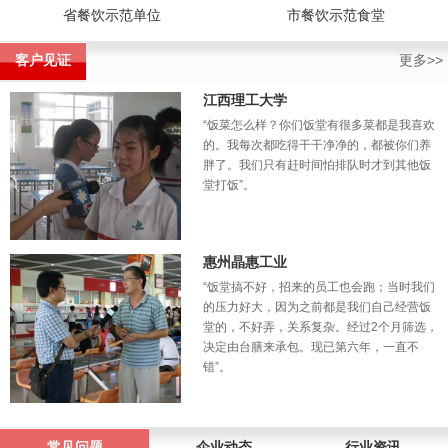
省餐饮示范单位
市餐饮示范食堂
客户见证
更多>>
江西理工大学
“饭菜怎么样？你们饭堂有很多菜都是我喜欢
的。我每次都吃得干干净净的，都被你们养
胖了。我们只有赶时间怕排队时才到其他饭
堂打饭”。
惠州晶惠工业
“饭堂搞不好，招来的员工也会跑；当时我们
的压力好大，因为之前都是我们自己经营饭
堂的，不好弄，关系复杂。经过2个月筛选，
决定由台膳来承包。现已第六年，一直不
错”。
常见问题
企业动态
行业资讯