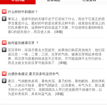
什么样的牛奶最好？
事实上，选择牛奶的关键不在于它添加了什么，而在于它真正的营
养含量是什么。最好的牛奶是在家里点鲜牛奶，或者放在屋顶上的
巴氏杀菌牛奶。这两种牛奶在低温下灭菌，不仅使维生素B和维生
素C的损失很小，而且使人体... [
详细
]
如何鉴别健康豆芽 ？
买豆芽时，应该尽量去大型超市。如果他们购买其他地方，他们应
该注意：一嗅，二看，三捏。豆芽的气味。健康豆芽闻起来很清
爽，而豆芽与尿素的味道是不正常的。尽可能选择不太均匀的头，
而且太粗太长的豆芽可能添加了... [
详细
]
台膳饮食建议:夏天应多吃这些补气
夏日，气候酷热多雨，暑热夹湿。暑乃炽热，暑热酷热，易伤津耗
气，人体出汗较多，通常气阴缺乏，以清暑热，补气为主。那么夏
天吃什么补气呢?1、龙眼我国古人早已把龙眼用于保健疗病，以
为是补养良药，具有补益气血... [
详细
]