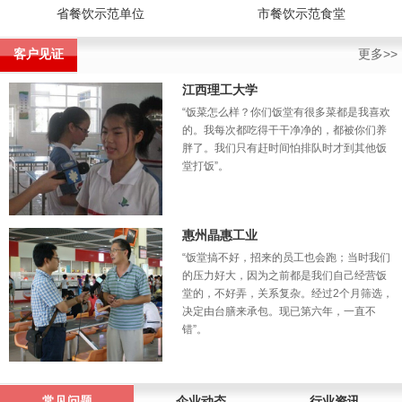
省餐饮示范单位
市餐饮示范食堂
客户见证
更多>>
江西理工大学
“饭菜怎么样？你们饭堂有很多菜都是我喜欢
的。我每次都吃得干干净净的，都被你们养
胖了。我们只有赶时间怕排队时才到其他饭
堂打饭”。
惠州晶惠工业
“饭堂搞不好，招来的员工也会跑；当时我们
的压力好大，因为之前都是我们自己经营饭
堂的，不好弄，关系复杂。经过2个月筛选，
决定由台膳来承包。现已第六年，一直不
错”。
常见问题
企业动态
行业资讯