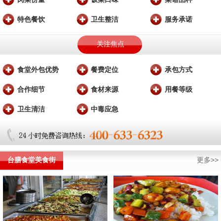
特色餐饮
卫生整洁
服务承诺
关注焦点
食堂外包优势
餐费定位
承包方式
合作细节
食材来源
用餐等级
卫生清洁
中毒应急
台膳食堂美食街
更多>>