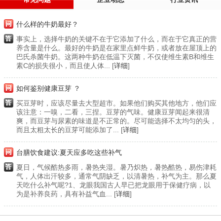
什么样的牛奶最好？
事实上，选择牛奶的关键不在于它添加了什么，而在于它真正的营
养含量是什么。最好的牛奶是在家里点鲜牛奶，或者放在屋顶上的
巴氏杀菌牛奶。这两种牛奶在低温下灭菌，不仅使维生素B和维生
素C的损失很小，而且使人体... [
详细
]
如何鉴别健康豆芽 ？
买豆芽时，应该尽量去大型超市。如果他们购买其他地方，他们应
该注意：一嗅，二看，三捏。豆芽的气味。健康豆芽闻起来很清
爽，而豆芽与尿素的味道是不正常的。尽可能选择不太均匀的头，
而且太粗太长的豆芽可能添加了... [
详细
]
台膳饮食建议:夏天应多吃这些补气
夏日，气候酷热多雨，暑热夹湿。暑乃炽热，暑热酷热，易伤津耗
气，人体出汗较多，通常气阴缺乏，以清暑热，补气为主。那么夏
天吃什么补气呢?1、龙眼我国古人早已把龙眼用于保健疗病，以
为是补养良药，具有补益气血... [
详细
]