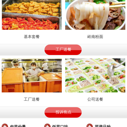
基本套餐
岭南粉面
工厂送餐
工厂送餐
公司送餐
投诉焦点
肉菜份量
饭菜口味
菜谱品种