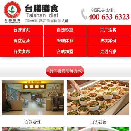
台膳首页
自选称重
工厂送餐
食堂运营
管理体系
成功案例
各类宴席
台膳加盟
走进台膳
员工喜爱用餐方式
自选称菜
自选碟菜