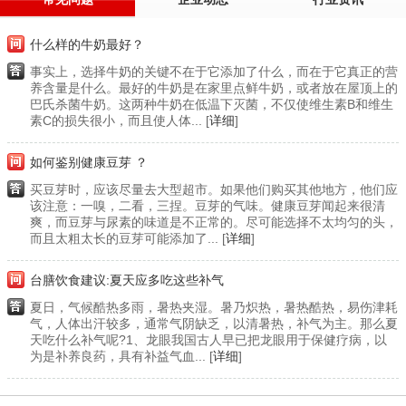
什么样的牛奶最好？
事实上，选择牛奶的关键不在于它添加了什么，而在于它真正的营
养含量是什么。最好的牛奶是在家里点鲜牛奶，或者放在屋顶上的
巴氏杀菌牛奶。这两种牛奶在低温下灭菌，不仅使维生素B和维生
素C的损失很小，而且使人体... [
详细
]
如何鉴别健康豆芽 ？
买豆芽时，应该尽量去大型超市。如果他们购买其他地方，他们应
该注意：一嗅，二看，三捏。豆芽的气味。健康豆芽闻起来很清
爽，而豆芽与尿素的味道是不正常的。尽可能选择不太均匀的头，
而且太粗太长的豆芽可能添加了... [
详细
]
台膳饮食建议:夏天应多吃这些补气
夏日，气候酷热多雨，暑热夹湿。暑乃炽热，暑热酷热，易伤津耗
气，人体出汗较多，通常气阴缺乏，以清暑热，补气为主。那么夏
天吃什么补气呢?1、龙眼我国古人早已把龙眼用于保健疗病，以
为是补养良药，具有补益气血... [
详细
]