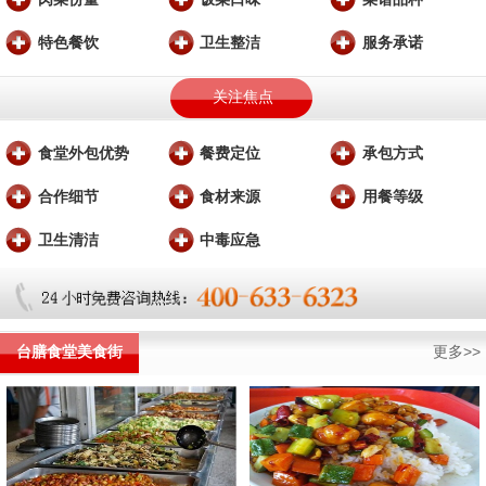
特色餐饮
卫生整洁
服务承诺
关注焦点
食堂外包优势
餐费定位
承包方式
合作细节
食材来源
用餐等级
卫生清洁
中毒应急
台膳食堂美食街
更多>>