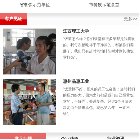
省餐饮示范单位
市餐饮示范食堂
客户见证
更多>>
江西理工大学
“饭菜怎么样？你们饭堂有很多菜都是我喜欢
的。我每次都吃得干干净净的，都被你们养
胖了。我们只有赶时间怕排队时才到其他饭
堂打饭”。
惠州晶惠工业
“饭堂搞不好，招来的员工也会跑；当时我们
的压力好大，因为之前都是我们自己经营饭
堂的，不好弄，关系复杂。经过2个月筛选，
决定由台膳来承包。现已第六年，一直不
错”。
常见问题
企业动态
行业资讯