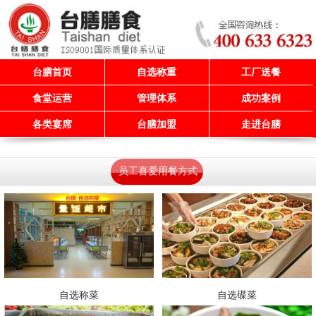
台膳首页
自选称重
工厂送餐
食堂运营
管理体系
成功案例
各类宴席
台膳加盟
走进台膳
员工喜爱用餐方式
自选称菜
自选碟菜