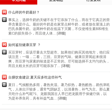
什么样的牛奶最好？
事实上，选择牛奶的关键不在于它添加了什么，而在于它真正的营
养含量是什么。最好的牛奶是在家里点鲜牛奶，或者放在屋顶上的
巴氏杀菌牛奶。这两种牛奶在低温下灭菌，不仅使维生素B和维生
素C的损失很小，而且使人体... [
详细
]
如何鉴别健康豆芽 ？
买豆芽时，应该尽量去大型超市。如果他们购买其他地方，他们应
该注意：一嗅，二看，三捏。豆芽的气味。健康豆芽闻起来很清
爽，而豆芽与尿素的味道是不正常的。尽可能选择不太均匀的头，
而且太粗太长的豆芽可能添加了... [
详细
]
台膳饮食建议:夏天应多吃这些补气
夏日，气候酷热多雨，暑热夹湿。暑乃炽热，暑热酷热，易伤津耗
气，人体出汗较多，通常气阴缺乏，以清暑热，补气为主。那么夏
天吃什么补气呢?1、龙眼我国古人早已把龙眼用于保健疗病，以
为是补养良药，具有补益气血... [
详细
]