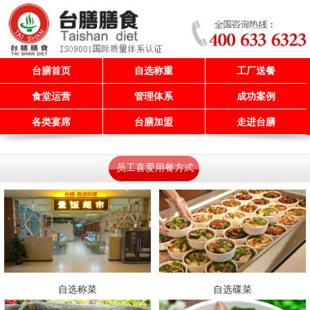
台膳首页
自选称重
工厂送餐
食堂运营
管理体系
成功案例
各类宴席
台膳加盟
走进台膳
员工喜爱用餐方式
自选称菜
自选碟菜