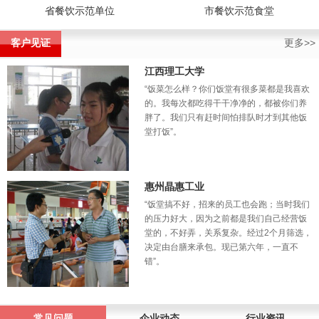
省餐饮示范单位
市餐饮示范食堂
客户见证
更多>>
江西理工大学
“饭菜怎么样？你们饭堂有很多菜都是我喜欢
的。我每次都吃得干干净净的，都被你们养
胖了。我们只有赶时间怕排队时才到其他饭
堂打饭”。
惠州晶惠工业
“饭堂搞不好，招来的员工也会跑；当时我们
的压力好大，因为之前都是我们自己经营饭
堂的，不好弄，关系复杂。经过2个月筛选，
决定由台膳来承包。现已第六年，一直不
错”。
常见问题
企业动态
行业资讯