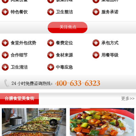
特色餐饮
卫生整洁
服务承诺
关注焦点
食堂外包优势
餐费定位
承包方式
合作细节
食材来源
用餐等级
卫生清洁
中毒应急
台膳食堂美食街
更多>>