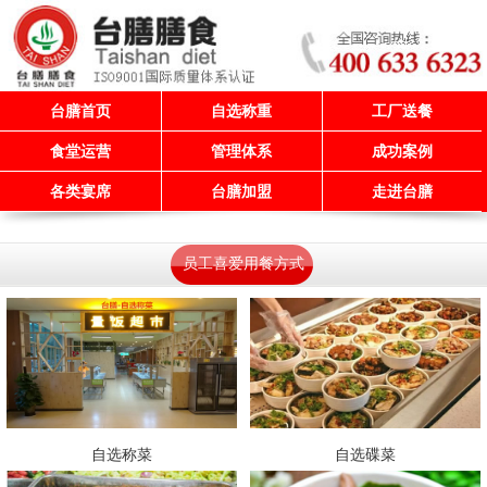
台膳首页
自选称重
工厂送餐
食堂运营
管理体系
成功案例
各类宴席
台膳加盟
走进台膳
员工喜爱用餐方式
自选称菜
自选碟菜