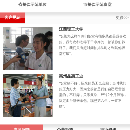
省餐饮示范单位
市餐饮示范食堂
客户见证
更多>>
江西理工大学
“饭菜怎么样？你们饭堂有很多菜都是我喜欢
的。我每次都吃得干干净净的，都被你们养
胖了。我们只有赶时间怕排队时才到其他饭
堂打饭”。
惠州晶惠工业
“饭堂搞不好，招来的员工也会跑；当时我们
的压力好大，因为之前都是我们自己经营饭
堂的，不好弄，关系复杂。经过2个月筛选，
决定由台膳来承包。现已第六年，一直不
错”。
常见问题
企业动态
行业资讯