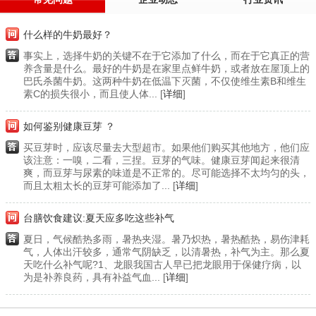
什么样的牛奶最好？
事实上，选择牛奶的关键不在于它添加了什么，而在于它真正的营
养含量是什么。最好的牛奶是在家里点鲜牛奶，或者放在屋顶上的
巴氏杀菌牛奶。这两种牛奶在低温下灭菌，不仅使维生素B和维生
素C的损失很小，而且使人体... [
详细
]
如何鉴别健康豆芽 ？
买豆芽时，应该尽量去大型超市。如果他们购买其他地方，他们应
该注意：一嗅，二看，三捏。豆芽的气味。健康豆芽闻起来很清
爽，而豆芽与尿素的味道是不正常的。尽可能选择不太均匀的头，
而且太粗太长的豆芽可能添加了... [
详细
]
台膳饮食建议:夏天应多吃这些补气
夏日，气候酷热多雨，暑热夹湿。暑乃炽热，暑热酷热，易伤津耗
气，人体出汗较多，通常气阴缺乏，以清暑热，补气为主。那么夏
天吃什么补气呢?1、龙眼我国古人早已把龙眼用于保健疗病，以
为是补养良药，具有补益气血... [
详细
]