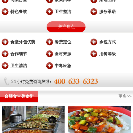
特色餐饮
卫生整洁
服务承诺
关注焦点
食堂外包优势
餐费定位
承包方式
合作细节
食材来源
用餐等级
卫生清洁
中毒应急
台膳食堂美食街
更多>>