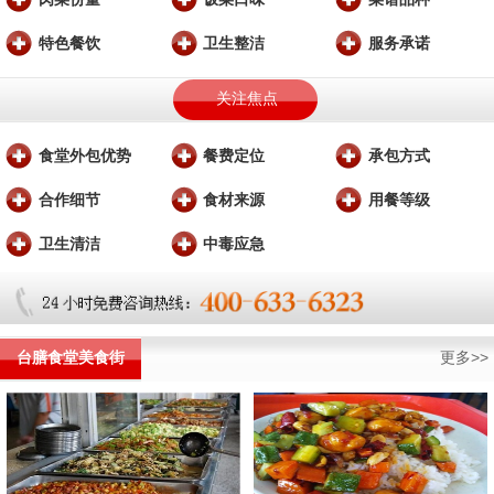
特色餐饮
卫生整洁
服务承诺
关注焦点
食堂外包优势
餐费定位
承包方式
合作细节
食材来源
用餐等级
卫生清洁
中毒应急
台膳食堂美食街
更多>>