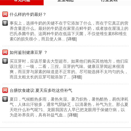
什么样的牛奶最好？
事实上，选择牛奶的关键不在于它添加了什么，而在于它真正的营
养含量是什么。最好的牛奶是在家里点鲜牛奶，或者放在屋顶上的
巴氏杀菌牛奶。这两种牛奶在低温下灭菌，不仅使维生素B和维生
素C的损失很小，而且使人体... [
详细
]
如何鉴别健康豆芽 ？
买豆芽时，应该尽量去大型超市。如果他们购买其他地方，他们应
该注意：一嗅，二看，三捏。豆芽的气味。健康豆芽闻起来很清
爽，而豆芽与尿素的味道是不正常的。尽可能选择不太均匀的头，
而且太粗太长的豆芽可能添加了... [
详细
]
台膳饮食建议:夏天应多吃这些补气
夏日，气候酷热多雨，暑热夹湿。暑乃炽热，暑热酷热，易伤津耗
气，人体出汗较多，通常气阴缺乏，以清暑热，补气为主。那么夏
天吃什么补气呢?1、龙眼我国古人早已把龙眼用于保健疗病，以
为是补养良药，具有补益气血... [
详细
]