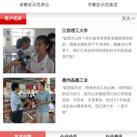
省餐饮示范单位
市餐饮示范食堂
客户见证
更多>>
江西理工大学
“饭菜怎么样？你们饭堂有很多菜都是我喜欢
的。我每次都吃得干干净净的，都被你们养
胖了。我们只有赶时间怕排队时才到其他饭
堂打饭”。
惠州晶惠工业
“饭堂搞不好，招来的员工也会跑；当时我们
的压力好大，因为之前都是我们自己经营饭
堂的，不好弄，关系复杂。经过2个月筛选，
决定由台膳来承包。现已第六年，一直不
错”。
常见问题
企业动态
行业资讯