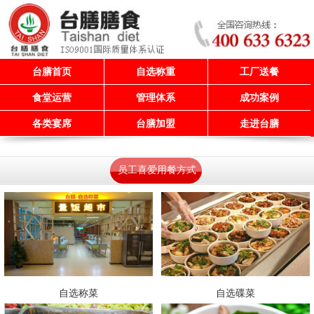
台膳首页
自选称重
工厂送餐
食堂运营
管理体系
成功案例
各类宴席
台膳加盟
走进台膳
员工喜爱用餐方式
自选称菜
自选碟菜