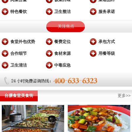
特色餐饮
卫生整洁
服务承诺
关注焦点
食堂外包优势
餐费定位
承包方式
合作细节
食材来源
用餐等级
卫生清洁
中毒应急
台膳食堂美食街
更多>>