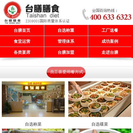
台膳首页
自选称重
工厂送餐
食堂运营
管理体系
成功案例
各类宴席
台膳加盟
走进台膳
员工喜爱用餐方式
自选称菜
自选碟菜