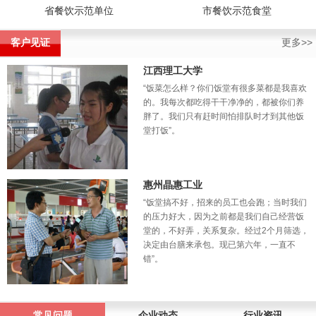
省餐饮示范单位
市餐饮示范食堂
客户见证
更多>>
江西理工大学
“饭菜怎么样？你们饭堂有很多菜都是我喜欢
的。我每次都吃得干干净净的，都被你们养
胖了。我们只有赶时间怕排队时才到其他饭
堂打饭”。
惠州晶惠工业
“饭堂搞不好，招来的员工也会跑；当时我们
的压力好大，因为之前都是我们自己经营饭
堂的，不好弄，关系复杂。经过2个月筛选，
决定由台膳来承包。现已第六年，一直不
错”。
常见问题
企业动态
行业资讯