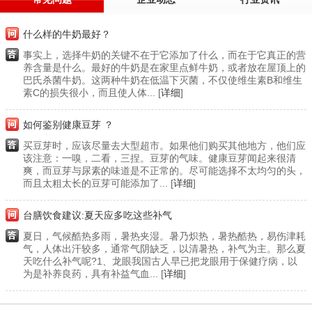
什么样的牛奶最好？
事实上，选择牛奶的关键不在于它添加了什么，而在于它真正的营
养含量是什么。最好的牛奶是在家里点鲜牛奶，或者放在屋顶上的
巴氏杀菌牛奶。这两种牛奶在低温下灭菌，不仅使维生素B和维生
素C的损失很小，而且使人体... [
详细
]
如何鉴别健康豆芽 ？
买豆芽时，应该尽量去大型超市。如果他们购买其他地方，他们应
该注意：一嗅，二看，三捏。豆芽的气味。健康豆芽闻起来很清
爽，而豆芽与尿素的味道是不正常的。尽可能选择不太均匀的头，
而且太粗太长的豆芽可能添加了... [
详细
]
台膳饮食建议:夏天应多吃这些补气
夏日，气候酷热多雨，暑热夹湿。暑乃炽热，暑热酷热，易伤津耗
气，人体出汗较多，通常气阴缺乏，以清暑热，补气为主。那么夏
天吃什么补气呢?1、龙眼我国古人早已把龙眼用于保健疗病，以
为是补养良药，具有补益气血... [
详细
]