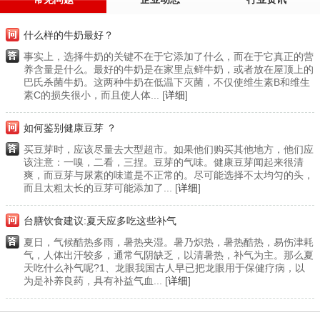
什么样的牛奶最好？
事实上，选择牛奶的关键不在于它添加了什么，而在于它真正的营
养含量是什么。最好的牛奶是在家里点鲜牛奶，或者放在屋顶上的
巴氏杀菌牛奶。这两种牛奶在低温下灭菌，不仅使维生素B和维生
素C的损失很小，而且使人体... [
详细
]
如何鉴别健康豆芽 ？
买豆芽时，应该尽量去大型超市。如果他们购买其他地方，他们应
该注意：一嗅，二看，三捏。豆芽的气味。健康豆芽闻起来很清
爽，而豆芽与尿素的味道是不正常的。尽可能选择不太均匀的头，
而且太粗太长的豆芽可能添加了... [
详细
]
台膳饮食建议:夏天应多吃这些补气
夏日，气候酷热多雨，暑热夹湿。暑乃炽热，暑热酷热，易伤津耗
气，人体出汗较多，通常气阴缺乏，以清暑热，补气为主。那么夏
天吃什么补气呢?1、龙眼我国古人早已把龙眼用于保健疗病，以
为是补养良药，具有补益气血... [
详细
]