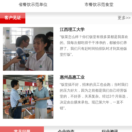
省餐饮示范单位
市餐饮示范食堂
客户见证
更多>>
江西理工大学
“饭菜怎么样？你们饭堂有很多菜都是我喜欢
的。我每次都吃得干干净净的，都被你们养
胖了。我们只有赶时间怕排队时才到其他饭
堂打饭”。
惠州晶惠工业
“饭堂搞不好，招来的员工也会跑；当时我们
的压力好大，因为之前都是我们自己经营饭
堂的，不好弄，关系复杂。经过2个月筛选，
决定由台膳来承包。现已第六年，一直不
错”。
常见问题
企业动态
行业资讯