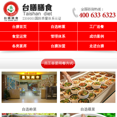
台膳首页
自选称重
工厂送餐
食堂运营
管理体系
成功案例
各类宴席
台膳加盟
走进台膳
员工喜爱用餐方式
自选称菜
自选碟菜