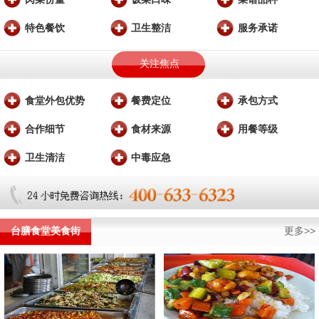
特色餐饮
卫生整洁
服务承诺
关注焦点
食堂外包优势
餐费定位
承包方式
合作细节
食材来源
用餐等级
卫生清洁
中毒应急
台膳食堂美食街
更多>>